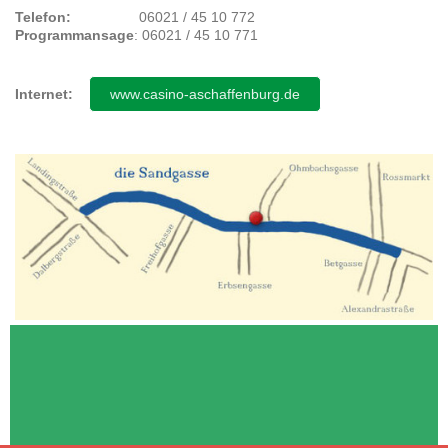
Telefon:
06021 / 45 10 772
Programmansage
: 06021 / 45 10 771
Internet:
www.casino-aschaffenburg.de