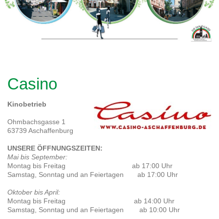
Casino
Kinobetrieb
Ohmbachsgasse 1
63739 Aschaffenburg
UNSERE ÖFFNUNGSZEITEN:
Mai bis September:
Montag bis Freitag ab 17:00 Uhr
Samstag, Sonntag und an Feiertagen ab 17:00 Uhr
Oktober bis April:
Montag bis Freitag ab 14:00 Uhr
Samstag, Sonntag und an Feiertagen ab 10:00 Uhr